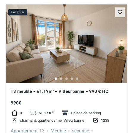
Location
T3 meublé – 61.17m² – Villeurbanne – 990 € HC
990€
m²
3
61.17
1 place de parking
,
,
1238
charmant
quartier calme
Villeurbanne
Appartement T3
Meublé
sécurisé