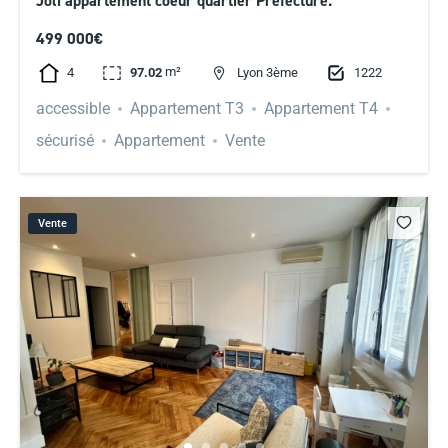
Joli appartement coeur quartier Préfecture.
499 000€
m²
4
1222
97.02
Lyon 3ème
accessible
Appartement T3
Appartement T4
sécurisé
Appartement
Vente
Vente