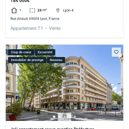
184 000€
m²
1
24
Lyon 4
Rue Artaud, 69004 Lyon, France
Appartement T1
Vente
Coup de coeur
Excusivité
Immobilier de prestige
Nouveau