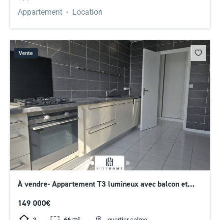
Appartement
Location
Vente
À vendre- Appartement T3 lumineux avec balcon et
cave
149 000€
m²
3
66
quartier calme