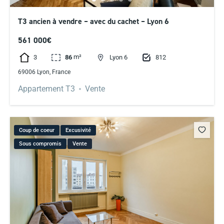
T3 ancien à vendre – avec du cachet – Lyon 6
561 000€
m²
3
812
86
Lyon 6
69006 Lyon, France
Appartement T3
Vente
Coup de coeur
Excusivité
Sous compromis
Vente