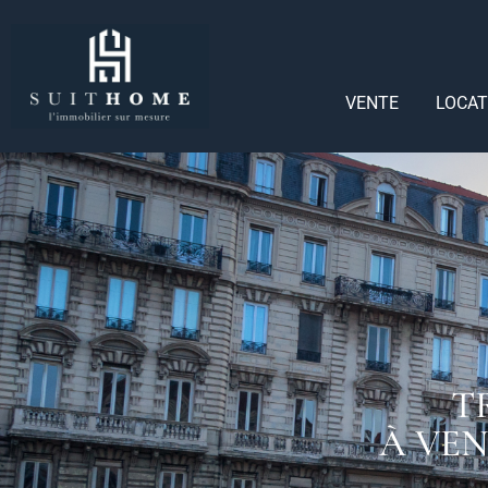
VENTE
LOCAT
T
À VE