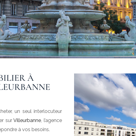
ILIER À
LLEURBANNE
eter, un seul interlocuteur
ier sur
Villeurbanne
, l’agence
épondre à vos besoins.