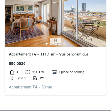
Appartement T4 – 111.1 m² – Vue panoramique
550 003€
m²
4
111.1
1 place de parking
1215
Lyon 3
Appartement T4
Vente