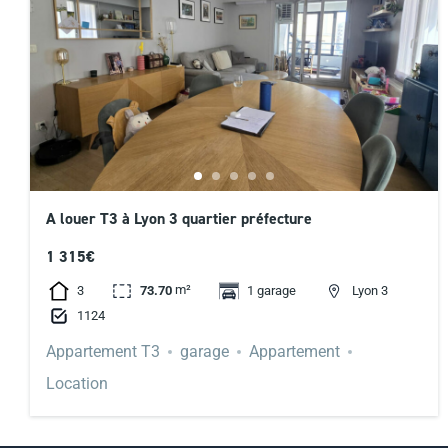
A louer T3 à Lyon 3 quartier préfecture
1 315€
m²
3
73.70
1 garage
Lyon 3
1124
Appartement T3
garage
Appartement
Location