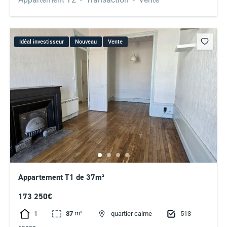
Idéal investisseur
Nouveau
Vente
Appartement T1 de 37m²
173 250€
m²
1
513
37
quartier calme