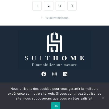
1
2
3
1 - 12 de 29 maisons
Nous utilisons des cookies pour vous garantir la meilleure
34 Bd des Brotteaux, 69006 Lyon
expérience sur notre site web. Si vous continuez à utiliser ce
04 37 24 08 89
site, nous supposerons que vous en êtes satisfait.
Formulaire de contact
OK