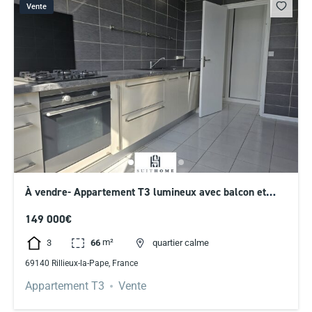
Vente
À vendre- Appartement T3 lumineux avec balcon et
cave
149 000€
m²
3
66
quartier calme
69140 Rillieux-la-Pape, France
Appartement T3
Vente