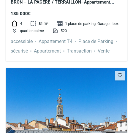
BRON – LA PAGERE / TERRAILLON- Appartement
familial 4 pièces de 81 m², 3 chambres, balcon et box
185 000€
fermé possible
m²
,
4
81
1 place de parking
Garage - box
520
quartier calme
accessible
Appartement T4
Place de Parking
sécurisé
Appartement
Transaction
Vente