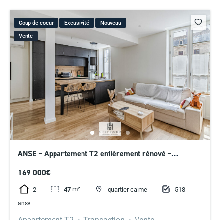
Coup de coeur
Excusivité
Nouveau
Vente
ANSE – Appartement T2 entièrement rénové –
Emplacement idéal en centre-ville
169 000€
m²
2
518
47
quartier calme
anse
Appartement T2
Transaction
Vente