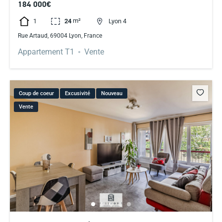
184 000€
m²
1
24
Lyon 4
Rue Artaud, 69004 Lyon, France
Appartement T1
Vente
Coup de coeur
Excusivité
Nouveau
Vente