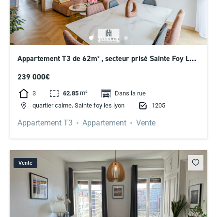
Appartement T3 de 62m² , secteur prisé Sainte Foy Les
Lyon
239 000€
m²
3
62.85
Dans la rue
,
1205
quartier calme
Sainte foy les lyon
Appartement T3
Appartement
Vente
Vente