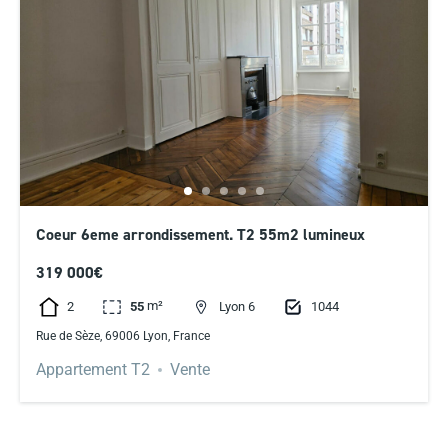
Coeur 6eme arrondissement. T2 55m2 lumineux
319 000€
m²
2
1044
55
Lyon 6
Rue de Sèze, 69006 Lyon, France
Appartement T2
Vente