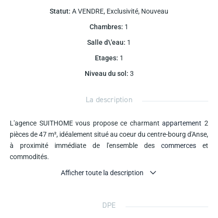
Statut
:
A VENDRE
,
Exclusivité
,
Nouveau
Chambres
:
1
Salle d\'eau
:
1
Etages
:
1
Niveau du sol
:
3
La description
L'agence SUITHOME vous propose ce charmant
appartement
2
pièces de 47 m², idéalement situé au coeur du centre-bourg d'Anse,
à proximité immédiate de l'ensemble des
commerces
et
commodités.
Afficher toute la description
L'
appartement
se compose d'une belle pièce de vie lumineuse,
d'une cuisine aménagée et équipée, d'une agréable chambre avec
rangements intégrés ainsi que d'une salle d'eau moderne avec WC.
DPE