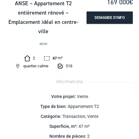
169 000€
ANSE – Appartement T2
entièrement rénové –
DEMANDE D'INFO
Emplacement idéal en centre-
ville
anse
m²
2
47
518
quartier calme
Informations
Votre projet
:
Vente
Type de bien
:
Appartement T2
Catégorie
:
Transaction
,
Vente
Superficie, m²
:
47
m²
Nombre de pièces
:
2