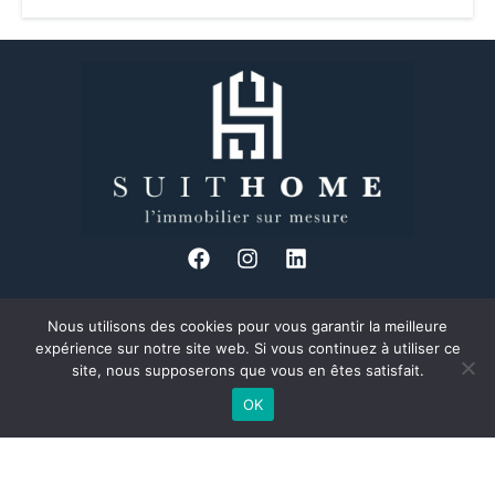
Nous utilisons des cookies pour vous garantir la meilleure
34 Bd des Brotteaux, 69006 Lyon
expérience sur notre site web. Si vous continuez à utiliser ce
04 37 24 08 89
site, nous supposerons que vous en êtes satisfait.
Formulaire de contact
OK
Découvrez Suit Home, votre agence immobilière à taille humaine et
proche de ses clients, située au cœur du 6ème arrondissement de
Lyon dans le quartier des Brotteaux.