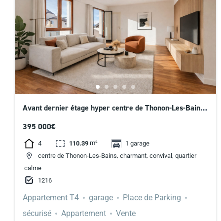
Avant dernier étage hyper centre de Thonon-Les-Bains
– 395 000 €
395 000€
m²
4
110.39
1 garage
,
,
,
centre de Thonon-Les-Bains
charmant
convival
quartier
calme
1216
Appartement T4
garage
Place de Parking
sécurisé
Appartement
Vente