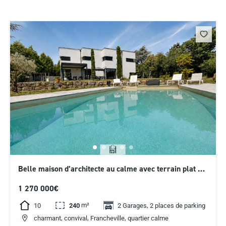
Belle maison d’architecte au calme avec terrain plat de
1900 m2. – 1 270 000 €
1 270 000€
m²
,
10
240
2 Garages
2 places de parking
,
,
,
charmant
convival
Francheville
quartier calme