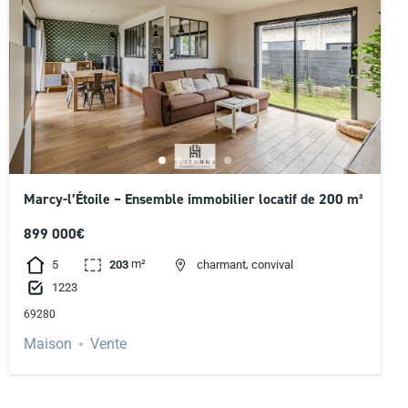
Marcy-l’Étoile – Ensemble immobilier locatif de 200 m²
899 000€
m²
,
5
203
charmant
convival
1223
69280
Maison
Vente