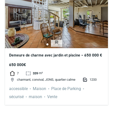
Demeure de charme avec jardin et piscine – 650 000 €
650 000€
m²
7
339
,
,
,
1233
charmant
convival
JONS
quartier calme
accessible
Maison
Place de Parking
sécurisé
maison
Vente