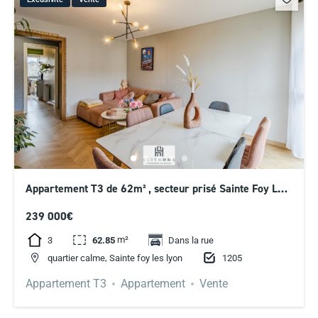
Appartement T3 de 62m² , secteur prisé Sainte Foy Les
Lyon
239 000€
m²
3
62.85
Dans la rue
,
1205
quartier calme
Sainte foy les lyon
Appartement T3
Appartement
Vente