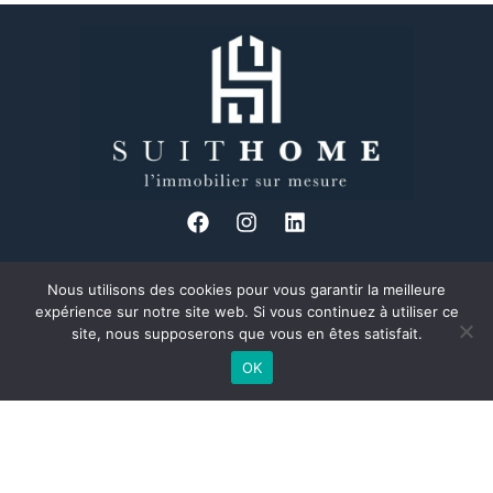
Nous utilisons des cookies pour vous garantir la meilleure
34 Bd des Brotteaux, 69006 Lyon
expérience sur notre site web. Si vous continuez à utiliser ce
04 37 24 08 89
site, nous supposerons que vous en êtes satisfait.
Formulaire de contact
OK
Découvrez Suit Home, votre agence immobilière à taille humaine et
proche de ses clients, située au cœur du 6ème arrondissement de
Lyon dans le quartier des Brotteaux.