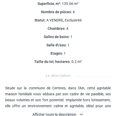
Superficie, m²
:
135.06
m²
Nombre de pièces
:
6
Statut
:
A VENDRE
,
Exclusivité
Chambres
:
4
Salles de bains
:
1
Salle d\'eau
:
1
Etages
:
1
Taille du lot, hectares
:
0.2
m²
La description
Située sur la commune de Certines, dans l'Ain, cette agréable
maison
familiale vous séduira par son cadre de vie
paisible
, ses
beaux volumes et son fort potentiel. Implantée hors lotissement,
elle offre un environnement calme et agréable, idéal pour une
famille à la recherche d'espace, de confort et de tranquillité, tout
Afficher toute la description