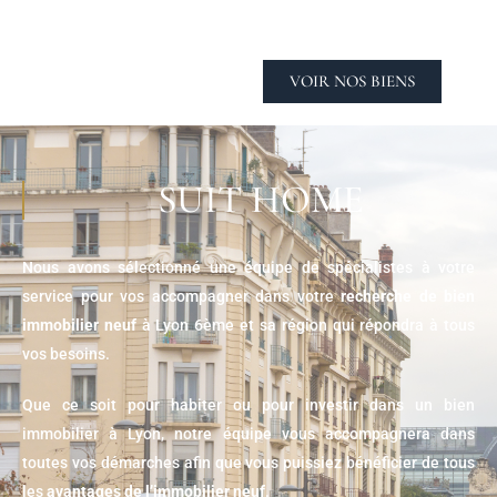
VOIR NOS BIENS
SUIT HOME
Nous avons sélectionné une équipe de spécialistes à votre
service pour vos accompagner dans votre
recherche de bien
immobilier neuf
à Lyon 6ème et sa région qui répondra à tous
vos besoins.
Que ce soit pour habiter ou pour investir dans un bien
immobilier à Lyon, notre équipe vous accompagnera dans
toutes vos démarches afin que vous puissiez bénéficier de tous
les
avantages de l’immobilier neuf
.