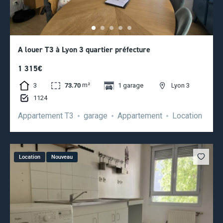
A louer T3 à Lyon 3 quartier préfecture
1 315€
m²
3
73.70
1 garage
Lyon 3
1124
Appartement T3
garage
Appartement
Location
Location
Nouveau