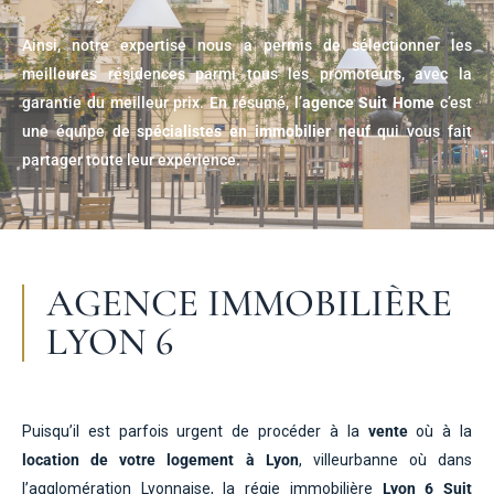
Ainsi, notre expertise nous a permis de sélectionner les
meilleures résidences parmi tous les promoteurs, avec la
garantie du meilleur prix. En résumé, l’
agence Suit Home
c’est
une équipe de
spécialistes en immobilier neuf
qui vous fait
partager toute leur expérience.
AGENCE IMMOBILIÈRE
LYON 6
Puisqu’il est parfois urgent de procéder à la
vente
où à la
location de votre logement à Lyon
, villeurbanne où dans
l’agglomération Lyonnaise, la régie immobilière
Lyon 6 Suit