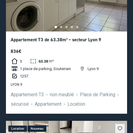
Appartement T3 de 63.38m² – secteur Lyon 9
836€
m²
3
63.38
,
1 place de parking
Souterrain
Lyon 9
1257
LYON 9
Appartement T3
non meublé
Place de Parking
sécurisé
Appartement
Location
Location
Nouveau