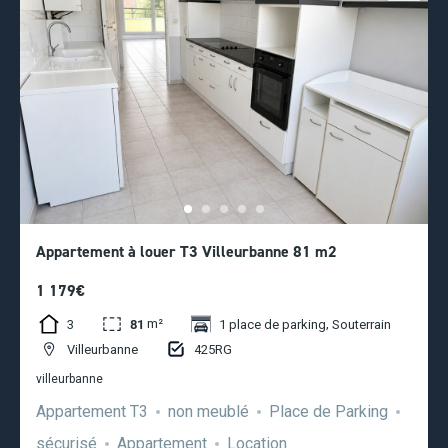
Appartement à louer T3 Villeurbanne 81 m2
1 179€
m²
,
3
81
1 place de parking
Souterrain
425RG
Villeurbanne
villeurbanne
Appartement T3
non meublé
Place de Parking
sécurisé
Appartement
Location