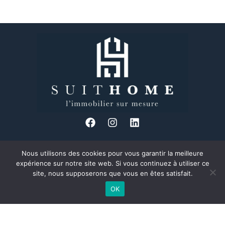
Nous utilisons des cookies pour vous garantir la meilleure
34 Bd des Brotteaux, 69006 Lyon
expérience sur notre site web. Si vous continuez à utiliser ce
04 37 24 08 89
site, nous supposerons que vous en êtes satisfait.
Formulaire de contact
OK
Découvrez Suit Home, votre agence immobilière à taille humaine et
proche de ses clients, située au cœur du 6ème arrondissement de