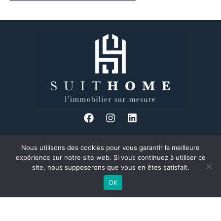
Nous utilisons des cookies pour vous garantir la meilleure
34 Bd des Brotteaux, 69006 Lyon
expérience sur notre site web. Si vous continuez à utiliser ce
04 37 24 08 89
site, nous supposerons que vous en êtes satisfait.
Formulaire de contact
OK
Découvrez Suit Home, votre agence immobilière à taille humaine et
proche de ses clients, située au cœur du 6ème arrondissement de