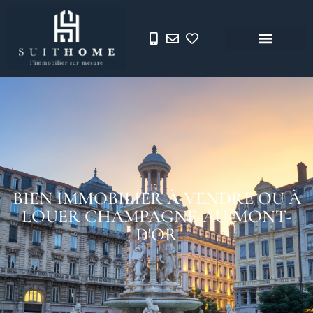
BIEN IMMOBILIER À VENDRE OU À
LOUER CHAMPAGNE-AU-MONT-
D'OR