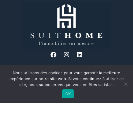
Nous utilisons des cookies pour vous garantir la meilleure
34 Bd des Brotteaux, 69006 Lyon
expérience sur notre site web. Si vous continuez à utiliser ce
04 37 24 08 89
site, nous supposerons que vous en êtes satisfait.
Formulaire de contact
OK
Découvrez Suit Home, votre agence immobilière à taille humaine et
proche de ses clients, située au cœur du 6ème arrondissement de
Lyon dans le quartier des Brotteaux.
Mentions légales
Plan du site
Informations complémentaires