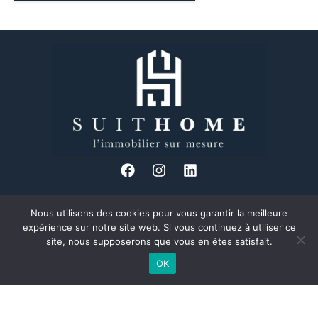
Nous utilisons des cookies pour vous garantir la meilleure
34 Bd des Brotteaux, 69006 Lyon
expérience sur notre site web. Si vous continuez à utiliser ce
04 37 24 08 89
site, nous supposerons que vous en êtes satisfait.
Formulaire de contact
OK
Découvrez Suit Home, votre agence immobilière à taille humaine et
proche de ses clients, située au cœur du 6ème arrondissement de