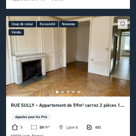
Coup de coeur
Excusivité
Nouveau
Vendu
RUE SULLY – Appartement de 59m² carrez 2 pièces 1
chambre
Appelez pour les Prix
m²
3
483
59
Lyon 6