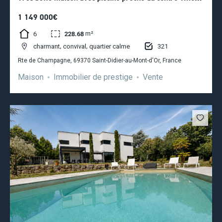
de Saint-Didier-au-Mont-d’Or
1 149 000€
m²
6
228.68
,
,
321
charmant
convival
quartier calme
Rte de Champagne, 69370 Saint-Didier-au-Mont-d'Or, France
Maison
Immobilier de prestige
Vente