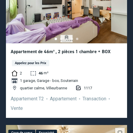
Appartement de 46m² , 2 pièces 1 chambre + BOX
Appelez pour les Prix
m²
2
46
,
,
1 garage
Garage - box
Souterrain
,
1117
quartier calme
Villeurbanne
Appartement T2
Appartement
Transaction
Vente
Coup de coeur
Excusivité