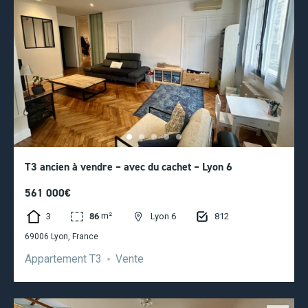
T3 ancien à vendre – avec du cachet – Lyon 6
561 000€
m²
3
812
86
Lyon 6
69006 Lyon, France
Appartement T3
Vente