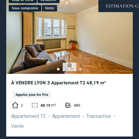
ESTIMATION G
Sous compromis
Vente
À VENDRE LYON 3 Appartement T2 48,19 m²
Appelez pour les Prix
m²
2
489
48.19
Appartement T2
Appartement
Transaction
Vente