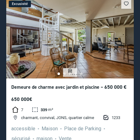
Excusivité
Demeure de charme avec jardin et piscine – 650 000 €
650 000€
m²
7
339
,
,
,
1233
charmant
convival
JONS
quartier calme
accessible
Maison
Place de Parking
sécurisé
maison
Vente