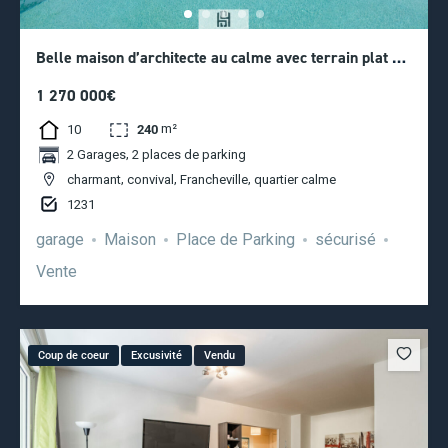
Belle maison d’architecte au calme avec terrain plat de
1900 m2. – 1 270 000 €
1 270 000€
m²
10
240
,
2 Garages
2 places de parking
,
,
,
charmant
convival
Francheville
quartier calme
1231
garage
Maison
Place de Parking
sécurisé
Vente
Coup de coeur
Excusivité
Vendu