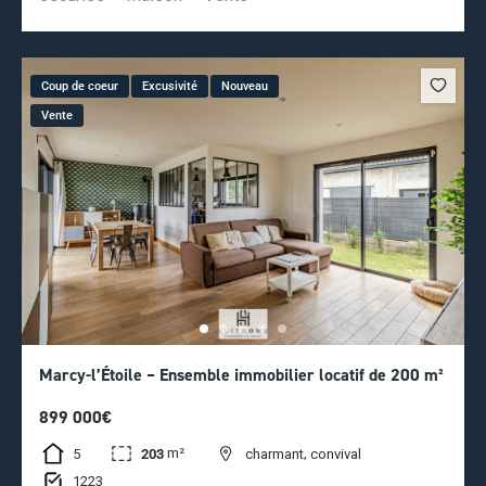
Coup de coeur
Excusivité
Nouveau
Vente
Marcy-l’Étoile – Ensemble immobilier locatif de 200 m²
899 000€
m²
,
5
203
charmant
convival
1223