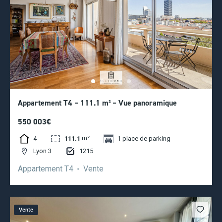
Appartement T4 – 111.1 m² – Vue panoramique
550 003€
m²
4
111.1
1 place de parking
1215
Lyon 3
Appartement T4
Vente
Vente